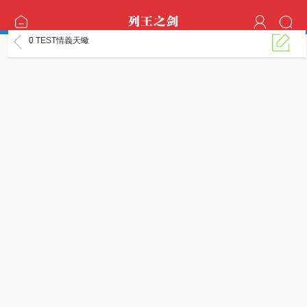
0
TEST
情義天蠍
列王的紛爭外掛 - 列王之劍帳務區