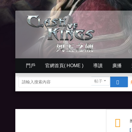
門戶
官網首頁( HOME )
導讀
廣播
簡體中文版（ Simplified）
相冊
英文版官網（
帖子