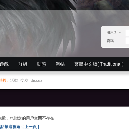
用戶名
密碼
遊戲
群組
動態
淘帖
繁體中文版( Traditional）
English）
分享
記錄
排行榜
熱搜:
活動
交友
discuz
抱歉，您指定的用戶空間不存在
[ 點擊這裡返回上一頁 ]