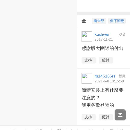
全
看全部
倒序瀏覽
部回復
2
kuoliwei
沙發
2017-11-21
19:49:40
感謝版大團隊的付出
支持
反對
rs146166rs
板凳
2021-6-8 13:15:58
簡體安裝上有什麼要
注意的？
我用谷歌登陸的
支持
反對