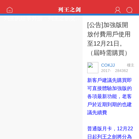
列王的紛爭外掛 - 列王之劍交流區
[公告]加強版開
放付費用戶使用
至12月21日。
（屆時需購買）
COKJJ
樓主
2017-
28436
2
11-21 13:17:06
新客戶建議先購買即
可直接體驗加強版的
各項最新功能，老客
戶於近期到期的也建
議先續費
普通版月卡，12月22
日起列王之劍將分為