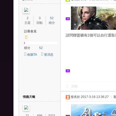
爭
外
2
3
52
掛
主題
回帖
積分
、
註冊會員
請問聯盟礦有2個可以自行選取
王
國
積分
52
紀
收聽TA
發消息
元
外
掛
-
回復
列
王
情義天蠍
發表於 2017-3-16 13:36:27
|
之
劍
21
696
3321