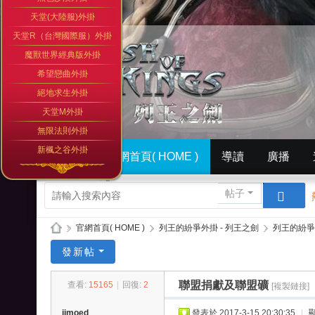
天堂(大陸服)外掛
天堂R（台灣國際服）外掛
魔獸世界經典版外掛
希望戀曲外掛
絕地求生外掛
天堂M外掛
無限法則外掛
新楓之谷外掛
門戶
官網首頁( HOME )
導讀
廣播
簡體中文版（ Simplified）
相冊
英文版官網（
帖子
»
官網首頁( HOME )
›
列王的紛爭外掛 - 列王之劍
›
列王的紛爭
列
發新帖
王
聯盟捐獻及聯盟礦
查看:
15165
|
回復:
2
[複製鏈接]
的
紛
jimoed
發表於 2017-3-15 20:30:35
|