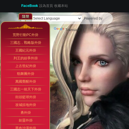
FaceBook
設為首頁
收藏本站
Powered by
Translate
荒野行動PC外掛
三國志．戰略版外掛
王國紀元外掛
列王的紛爭外掛
上古世紀外掛
勁舞團外掛
萬國覺醒外掛
三國志一統天下外掛
街頭籃球外掛
攻城掠地外掛
勇外掛
劍靈外掛
黑色沙漠外掛