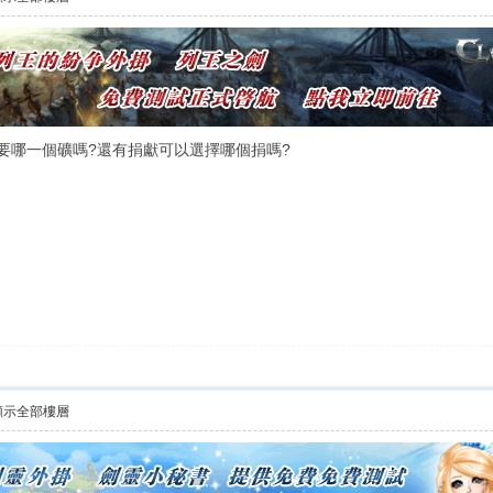
要哪一個礦嗎?還有捐獻可以選擇哪個捐嗎?
顯示全部樓層