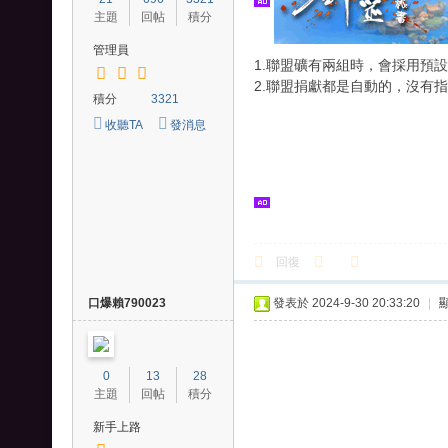
、
主題
回帖
積分
王
管理員
1.聯盟礦有兩組時，會採用預
國
2.聯盟捐獻都是自動的，沒有
之
積分
3321
劍
收聽TA
發消息
回復
口爆賴790023
發表於 2024-9-30 20:33:20
|
0
13
28
主題
回帖
積分
新手上路