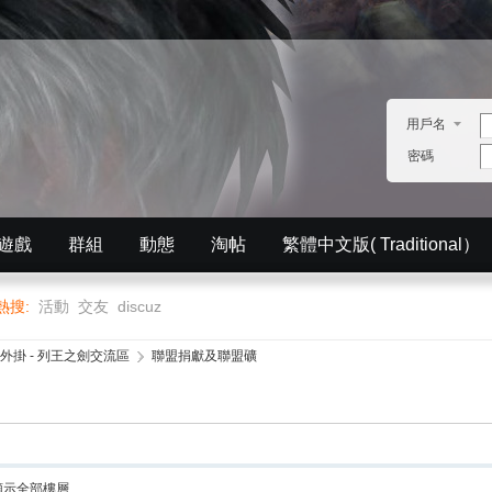
用戶名
密碼
遊戲
群組
動態
淘帖
繁體中文版( Traditional）
English）
分享
記錄
排行榜
熱搜:
活動
交友
discuz
外掛 - 列王之劍交流區
›
聯盟捐獻及聯盟礦
顯示全部樓層