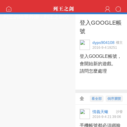
列王的紛爭外掛 - 列王之劍交流區
登入GOOGLE帳
號
dyps904108
樓主
2016-9-4
1925
1
18:24:13
登入GOOGLE帳號，
會開始新的遊戲。
請問怎麼處理
全
看全部
倒序瀏覽
部回復
1
情義天蠍
沙發
2016-9-4 21:39:06
手機帳號都必須綁臉