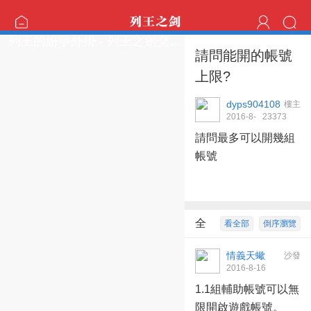
列王的紛爭外掛 - 列王之劍交流區
請問能開的帳號
上限?
dyps904108
樓主
2016-8-
2337
3
16 19:21:06
請問最多可以開幾組
帳號
全
看全部
倒序瀏覽
部回復
3
情義天蠍
沙發
2016-8-16
19:39:18
1.1組輔助帳號可以無
限開啟遊戲帳號。