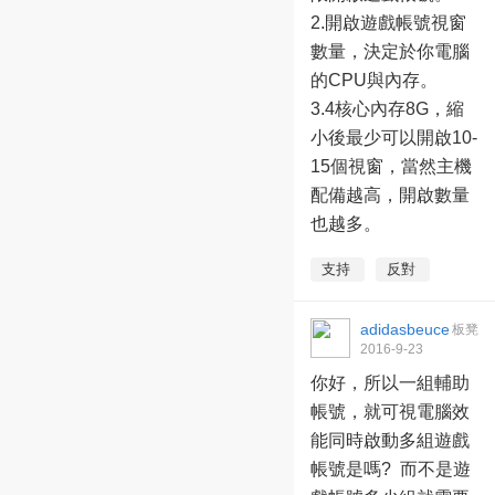
2.開啟遊戲帳號視窗
數量，決定於你電腦
的CPU與內存。
3.4核心內存8G，縮
小後最少可以開啟10-
15個視窗，當然主機
配備越高，開啟數量
也越多。
支持
反對
adidasbeuce
板凳
2016-9-23
23:45:41
你好，所以一組輔助
帳號，就可視電腦效
能同時啟動多組遊戲
帳號是嗎? 而不是遊