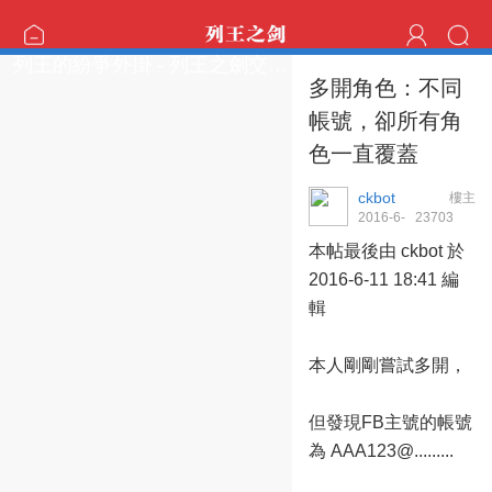
列王的紛爭外掛 - 列王之劍交流區
多開角色：不同
帳號，卻所有角
色一直覆蓋
ckbot
樓主
2016-6-
2370
3
11 18:39:59
本帖最後由 ckbot 於
2016-6-11 18:41 編
輯
本人剛剛嘗試多開，
但發現FB主號的帳號
為 AAA123@.........