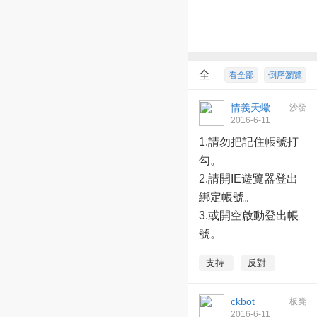
全
看全部
倒序瀏覽
部回復
3
情義天蠍
沙發
2016-6-11
19:25:07
1.請勿把記住帳號打
勾。
2.請開IE遊覽器登出
綁定帳號。
3.或開空啟動登出帳
號。
支持
反對
ckbot
板凳
2016-6-11