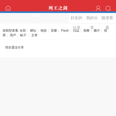
分享
好友的
我的分
隨便看
分享
享
看
按類型查看:
全部
|
網址
|
視頻
|
音樂
|
Flash
|
日誌
|
相冊
|
圖片
|
投
票
|
用戶
|
帖子
|
文章
現在還沒分享