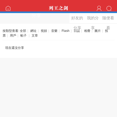
分享
好友的
我的分
隨便看
分享
享
看
按類型查看:
全部
|
網址
|
視頻
|
音樂
|
Flash
|
日誌
|
相冊
|
圖片
|
投
票
|
用戶
|
帖子
|
文章
現在還沒分享