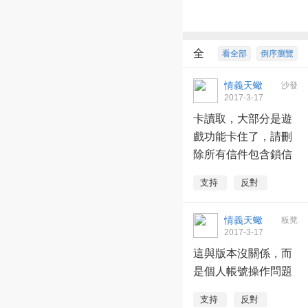
全
看全部
倒序瀏覽
部回復
7
情義天蠍
沙發
2017-3-17
12:33:48
卡讀取，大部分是遊
戲功能卡住了，請刪
除所有信件包含鎖信
支持
反對
情義天蠍
板凳
2017-3-17
12:34:05
這與版本沒關係，而
是個人帳號操作問題
支持
反對