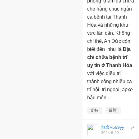
phòng khám đã chữa
cho hàng chục ngàn
ca bệnh tại Thanh
Hóa và những khu
vực lân cận. Không
chỉ thế, An Đức còn
biết đến như là
Địa
chỉ chữa bệnh trĩ
uy tín ở Thanh Hóa
với việc điều trị
thành công nhiều ca
trĩ nội, trĩ ngoại, apxe
hậu môn...
支持
反對
無套+569yy
#
7
2024-9-29
22:57:04