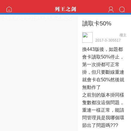
列王的紛爭外掛 - 列王之劍交流區
讀取卡50%
樓主
ORION2016001
2017-3-
30551
7
17 06:50:00
換443版後，如題都
會卡讀取50%停止，
第一次掛都可正常
掛，但只要斷線重連
就會卡在50%然後就
無動作了
之前別的版本掛同樣
隻數都沒這個問題，
重連一樣正常，能請
問管理員是我哪個環
節出了問題嗎???