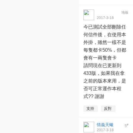
地板
ORION2016001
2017-3-18
10:42:32
今已測試全部刪除任
何信件後，在使用本
外掛，雖然一樣不是
每隻都卡50%，但都
會有一兩隻會卡
請問現在已更新到
433版，如果我在拿
之前的版本來用，是
否可正常運作本程
式?? 謝謝
支持
反對
情義天蠍
#
5
2017-3-18