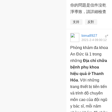
12:51:30
你的問題是信件沒乾
淨導致，請詳細檢查
支持
反對
bima8927
#
6
2021-2-4 09:00:12
Phòng khám đa khoa
An Đức là 1 trong
những
Địa chỉ chữa
bệnh phụ khoa
hiệu quả ở Thanh
Hóa
. Với những
trang thiết bị tiên tiến
và trình độ chuyên
môn cao của đội ngũ
y bác sĩ, mỗi năm