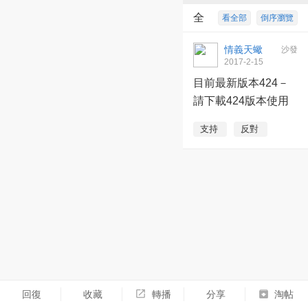
全
看全部
倒序瀏覽
部回復
1
情義天蠍
沙發
2017-2-15
02:00:40
目前最新版本424－
請下載424版本使用
支持
反對
回復
收藏
轉播
分享
淘帖