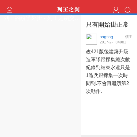
列王的紛爭外掛 - 列王之劍交流區
只有開始掛正常
ssgssg
樓主
2017-2-
8498
1
13 18:35:37
改421版後建築升級.
造軍隊跟採集總次數
紀錄到結束永遠只是
1造兵跟採集一次時
間到.不會再繼續第2
次動作.