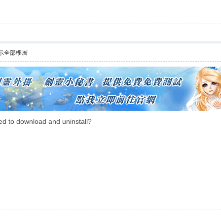
示全部樓層
eed to download and uninstall?