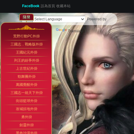
FaceBook
設為首頁
收藏本站
Powered by
Translate
荒野行動PC外掛
三國志．戰略版外掛
王國紀元外掛
列王的紛爭外掛
上古世紀外掛
勁舞團外掛
萬國覺醒外掛
三國志一統天下外掛
街頭籃球外掛
攻城掠地外掛
勇外掛
劍靈外掛
黑色沙漠外掛