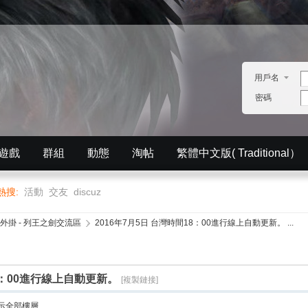
用戶名
密碼
遊戲
群組
動態
淘帖
繁體中文版( Traditional）
English）
分享
記錄
排行榜
熱搜:
活動
交友
discuz
外掛 - 列王之劍交流區
›
2016年7月5日 台灣時間18：00進行線上自動更新。 ...
18：00進行線上自動更新。
[複製鏈接]
示全部樓層