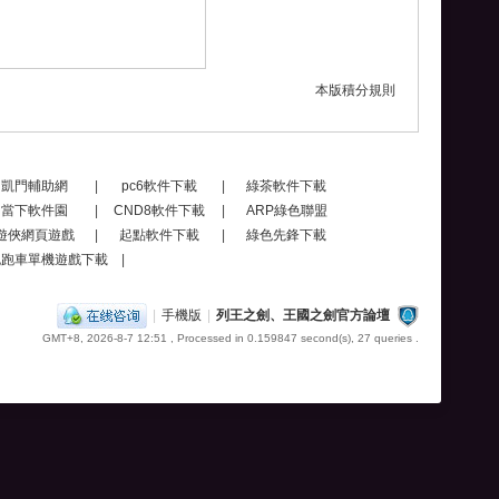
本版積分規則
凱門輔助網
|
pc6軟件下載
|
綠茶軟件下載
當下軟件園
|
CND8軟件下載
|
ARP綠色聯盟
遊俠網頁遊戲
|
起點軟件下載
|
綠色先鋒下載
跑跑車單機遊戲下載
|
|
手機版
|
列王之劍、王國之劍官方論壇
GMT+8, 2026-8-7 12:51
, Processed in 0.159847 second(s), 27 queries .