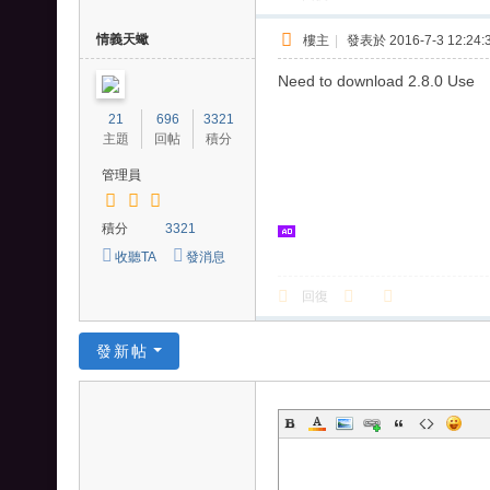
情義天蠍
樓主
|
發表於 2016-7-3 12:24:
Need to download 2.8.0 Use
21
696
3321
主題
回帖
積分
管理員
積分
3321
收聽TA
發消息
回復
發新帖