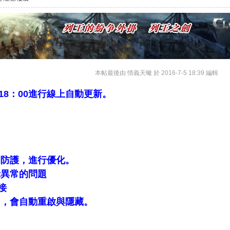
本帖最後由 情義天蠍 於 2016-7-5 18:39 編輯
間18：00進行線上自動更新。
開防護，進行優化。
示異常的問題
接
口，會自動重啟與隱藏。