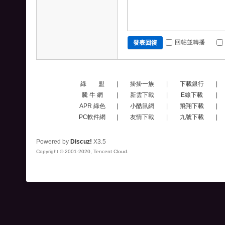
回帖並轉播
發表回復
綠 盟
|
掛掛一族
|
下載銀行
|
騰 牛 網
|
新雲下載
|
E線下載
|
APR 綠色
|
小酷鼠網
|
飛翔下載
|
PC軟件網
|
友情下載
|
九號下載
|
Powered by
Discuz!
X3.5
Copyright © 2001-2020, Tencent Cloud.