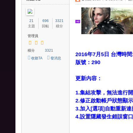
爭
外
21
696
3321
掛
主題
回帖
積分
、
管理員
王
國
積分
3321
2016年7月5日 台灣時
紀
收聽TA
發消息
版號：290
元
外
更新內容：
掛
1.集結攻擊，無法進行
-
2.修正啟動帳戶狀態顯
列
3.加入[選項]自動重新連
王
4.設置隱藏發生錯誤窗
之
劍