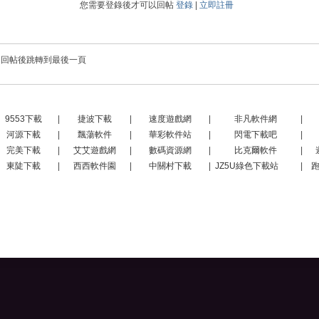
您需要登錄後才可以回帖
登錄
|
立即註冊
回帖後跳轉到最後一頁
9553下載
|
捷波下載
|
速度遊戲網
|
非凡軟件網
|
河源下載
|
飄蕩軟件
|
華彩軟件站
|
閃電下載吧
|
完美下載
|
艾艾遊戲網
|
數碼資源網
|
比克爾軟件
|
東陡下載
|
西西軟件園
|
中關村下載
|
JZ5U綠色下載站
|