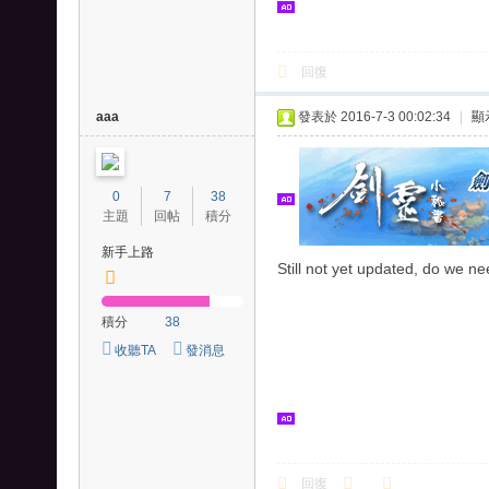
、
王
國
回復
之
aaa
發表於 2016-7-3 00:02:34
|
顯
劍
0
7
38
主題
回帖
積分
新手上路
Still not yet updated, do we n
積分
38
收聽TA
發消息
回復