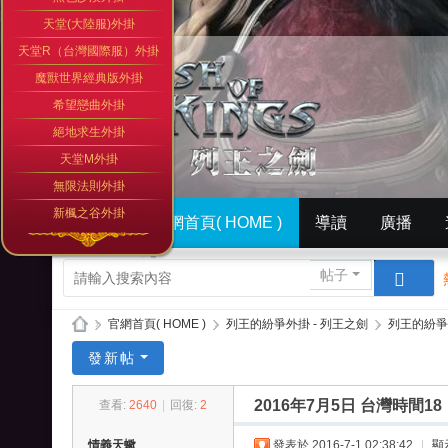
天堂(大陸服)外掛
天堂R（台灣國際服）外掛
魔獸世界經典版外掛
希望戀曲外掛
絕地求生外掛
天堂M外掛
無限法則外掛
新楓之谷外掛
門戶
官網首頁( HOME )
導讀
廣播
簡體中文版（ Simplified）
相冊
英文版官網（
帖子
»
官網首頁( HOME )
›
列王的紛爭外掛 - 列王之劍
›
列王的紛爭
列
發新帖
王
2016年7月5日 台灣時間
查看:
2640
|
回復:
2
的
紛
情義天蠍
發表於 2016-7-1 02:38:42
|
顯