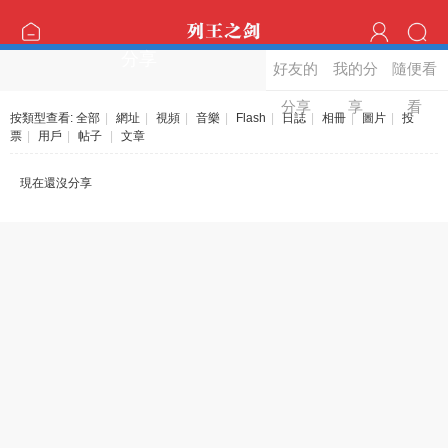
分享
好友的
我的分
隨便看
分享
享
看
按類型查看:
全部
|
網址
|
視頻
|
音樂
|
Flash
|
日誌
|
相冊
|
圖片
|
投
票
|
用戶
|
帖子
|
文章
現在還沒分享