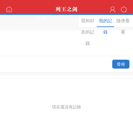
記錄
我和好
我的記
隨便看
友的記
錄
看
錄
發佈
現在還沒有記錄