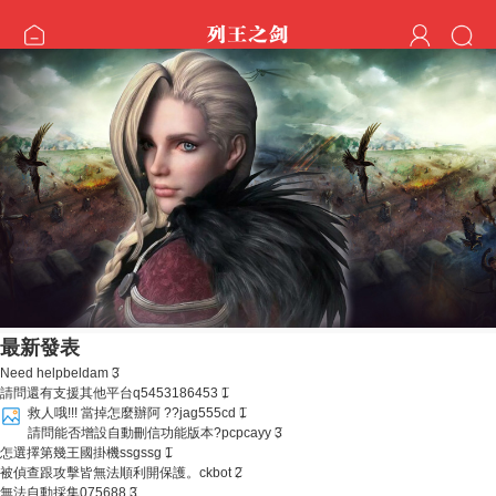
最新發表
Need help
beldam
3
請問還有支援其他平台
q5453186453
1
救人哦!!! 當掉怎麼辦阿 ??
jag555cd
1
請問能否增設自動刪信功能版本?
pcpcayy
3
怎選擇第幾王國掛機
ssgssg
1
被偵查跟攻擊皆無法順利開保護。
ckbot
2
無法自動採集
075688
3