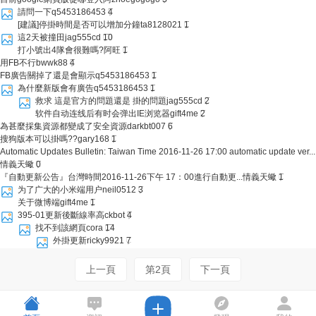
請問一下
q5453186453
4
[建議]停掛時間是否可以增加分鐘
ta8128021
1
這2天被撞田
jag555cd
10
打小號出4隊會很難嗎?
阿旺
1
用FB不行
bwwk88
4
FB廣告關掉了還是會顯示
q5453186453
1
為什麼新版會有廣告
q5453186453
1
救求 這是官方的問題還是 掛的問題
jag555cd
2
软件自动连线后有时会弹出IE浏览器
gift4me
2
為甚麼採集資源都變成了安全資源
darkbt007
6
搜狗版本可以掛嗎??
gary168
1
Automatic Updates Bulletin: Taiwan Time 2016-11-26 17:00 automatic update ver...
情義天蠍
0
『自動更新公告』台灣時間2016-11-26下午 17：00進行自動更...
情義天蠍
1
为了广大的小米端用户
neil0512
3
关于微博端
gift4me
1
395-01更新後斷線率高
ckbot
4
找不到該網頁
cora
14
外掛更新
ricky9921
7
上一頁
第2頁
下一頁