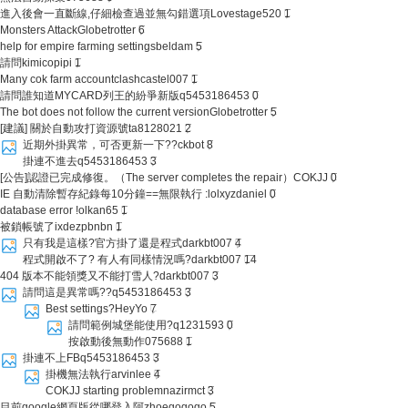
進入後會一直斷線,仔細檢查過並無勾錯選項
Lovestage520
1
Monsters Attack
Globetrotter
6
help for empire farming settings
beldam
5
請問
kimicopipi
1
Many cok farm account
clashcastel007
1
請問誰知道MYCARD列王的紛爭新版
q5453186453
0
The bot does not follow the current version
Globetrotter
5
[建議] 關於自動攻打資源號
ta8128021
2
近期外掛異常，可否更新一下??
ckbot
8
掛連不進去
q5453186453
3
[公告]認證已完成修復。（The server completes the repair）
COKJJ
0
IE 自動清除暫存紀錄每10分鐘==無限執行 :lol
xyzdaniel
0
database error !
olkan65
1
被鎖帳號了
ixdezpbnbn
1
只有我是這樣?官方掛了還是程式
darkbt007
4
程式開啟不了? 有人有同樣情況嗎?
darkbt007
14
404 版本不能領獎又不能打雪人?
darkbt007
3
請問這是異常嗎??
q5453186453
3
Best settings?
HeyYo
7
請問範例城堡能使用?
q1231593
0
按啟動後無動作
075688
1
掛連不上FB
q5453186453
3
掛機無法執行
arvinlee
4
COKJJ starting problem
nazirmct
3
目前google網頁版從哪登入阿
zhoegogogo
5